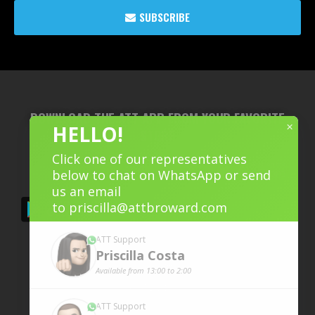
SUBSCRIBE
DOWNLOAD THE ATT APP FROM YOUR FAVORITE
×
HELLO!
STORE
Click one of our representatives
below to chat on WhatsApp or send
us an email
to
priscilla@attbroward.com
ATT Support
Priscilla
Costa
Available from 13:00 to 2:00
ATT Support