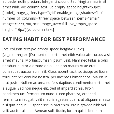
eu pede mollis pretium. Integer tincidunt. Sed fringilla mauris sit
amet nibh.[/vc_column_text][vc_empty_space height=”53px”]
[qodef_image_gallery type=”grid” enable_image_shadow=”no”
number_of_columns=”three” space_between_items=”small”
images=”779,780,781″ image_size=”full”][vc_empty_space
height=”16px”][vc_column_text]
EATING HABIT FOR BEST PERFORMANCE
[/vc_column_text][vc_empty_space height=”16px”]
[vc_column_text]Duis sed odio sit amet nibh vulputate cursus a sit
amet mauris. Morbiaccumsan ipsum velit. Nam nec tellus a odio
tincidunt auctor a ornare odio. Sed non mauris vitae erat
consequat auctor eu in elit. Class aptent taciti sociosqu ad litora
torquent per conubia nostra, per inceptos himenaeos. Mauris in
erat justo. Nullam ac urna eu felis dapibus condimentum sit amet
a augue. Sed non neque elit. Sed ut imperdiet nisi. Proin
condimentum fermentum nunc. Etiam pharetra, erat sed
fermentum feugiat, velit mauris egestas quam, ut aliquam massa
nisl quis neque. Suspendisse in orci enim. Proin gravida nibh vel
velit auctor aliquet. Aenean sollicitudin, lorem quis bibendum