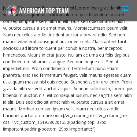
[vc_row][vc_column][vc_column_text]Lorem Ipsn gravida nibh vel
velit auctor aliqunean sollicitudinlorem quis bibendum auci elit
consequat ipsutis sem nibh id elit. Duis sed odio sit amet nibh
vulputate cursus a sit amet mauris. Morbiaccumsan ipsum velit.
Nam nec tellus a odio tincidunt auctor a ornare odio. Sed non
mauris vitae erat consequat auctor eu in elit. Class aptent taciti
sociosqu ad litora torquent per conubia nostra, per inceptos
himenaeos. Mauris in erat justo. Nullam ac urna eu felis dapibus
condimentum sit amet a augue. Sed non neque elit. Sed ut
imperdiet nisi. Proin condimentum fermentum nunc. Etiam
pharetra, erat sed fermentum feugiat, velit mauris egestas quam,
ut aliquam massa nisl quis neque. Suspendisse in orci enim. Proin
gravida nibh vel velit auctor aliquet. Aenean sollicitudin, lorem quis
bibendum auctor, nisi elit consequat ipsum, nec sagittis sem nibh
id elit. Duis sed odio sit amet nibh vulputate cursus a sit amet
mauris. Morbiac cumsan ipsum velit. Nam nec tellus a odio
tincidunt auctor a ornare odio.[/vc_column_text][vc_column_text
css=”.vc_custom_1519386201550{padding-top: 37px
!important;padding-bottom: 29px !important;}”]