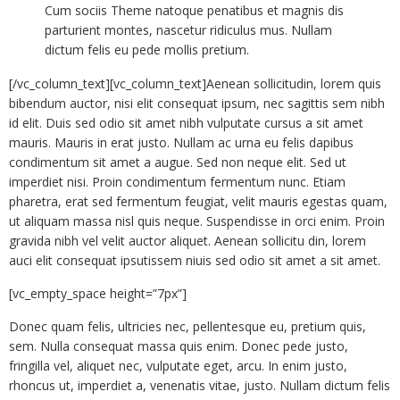
Cum sociis Theme natoque penatibus et magnis dis
parturient montes, nascetur ridiculus mus. Nullam
dictum felis eu pede mollis pretium.
[/vc_column_text][vc_column_text]Aenean sollicitudin, lorem quis
bibendum auctor, nisi elit consequat ipsum, nec sagittis sem nibh
id elit. Duis sed odio sit amet nibh vulputate cursus a sit amet
mauris. Mauris in erat justo. Nullam ac urna eu felis dapibus
condimentum sit amet a augue. Sed non neque elit. Sed ut
imperdiet nisi. Proin condimentum fermentum nunc. Etiam
pharetra, erat sed fermentum feugiat, velit mauris egestas quam,
ut aliquam massa nisl quis neque. Suspendisse in orci enim. Proin
gravida nibh vel velit auctor aliquet. Aenean sollicitu din, lorem
auci elit consequat ipsutissem niuis sed odio sit amet a sit amet.
[vc_empty_space height=”7px”]
Donec quam felis, ultricies nec, pellentesque eu, pretium quis,
sem. Nulla consequat massa quis enim. Donec pede justo,
fringilla vel, aliquet nec, vulputate eget, arcu. In enim justo,
rhoncus ut, imperdiet a, venenatis vitae, justo. Nullam dictum felis