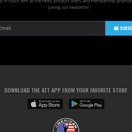
p in touch with all the news, product offers and membership promot
joining our newsletter.
SUBSC
DOWNLOAD THE ATT APP FROM YOUR FAVORITE STORE