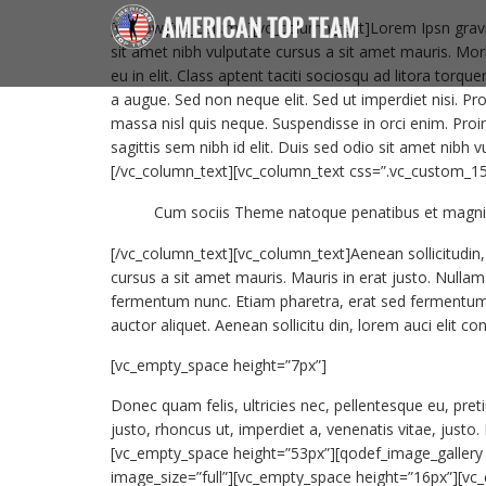
[vc_row][vc_column][vc_column_text]Lorem Ipsn gravida 
sit amet nibh vulputate cursus a sit amet mauris. Mo
eu in elit. Class aptent taciti sociosqu ad litora tor
a augue. Sed non neque elit. Sed ut imperdiet nisi. 
massa nisl quis neque. Suspendisse in orci enim. Proin
sagittis sem nibh id elit. Duis sed odio sit amet nibh
[/vc_column_text][vc_column_text css=”.vc_custom_1
Cum sociis Theme natoque penatibus et magnis d
[/vc_column_text][vc_column_text]Aenean sollicitudin, 
cursus a sit amet mauris. Mauris in erat justo. Nulla
fermentum nunc. Etiam pharetra, erat sed fermentum fe
auctor aliquet. Aenean sollicitu din, lorem auci elit c
[vc_empty_space height=”7px”]
Donec quam felis, ultricies nec, pellentesque eu, pret
justo, rhoncus ut, imperdiet a, venenatis vitae, justo.
[vc_empty_space height=”53px”][qodef_image_galler
image_size=”full”][vc_empty_space height=”16px”][vc