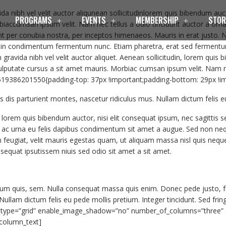
nibh vel velit auctor aliqunean sollicitudinlorem quis bibendum auci e
PROGRAMS
EVENTS
MEMBERSHIP
STOR
rbiaccumsan ipsum velit. Nam nec tellus a odio tincidunt auctor a orn
quent per conubia nostra, per inceptos himenaeos. Mauris in erat justo
Proin condimentum fermentum nunc. Etiam pharetra, erat sed fermentu
 gravida nibh vel velit auctor aliquet. Aenean sollicitudin, lorem quis
 vulputate cursus a sit amet mauris. Morbiac cumsan ipsum velit. Nam n
519386201550{padding-top: 37px !important;padding-bottom: 29px !im
is parturient montes, nascetur ridiculus mus. Nullam dictum felis e
lorem quis bibendum auctor, nisi elit consequat ipsum, nec sagittis se
m ac urna eu felis dapibus condimentum sit amet a augue. Sed non neq
ugiat, velit mauris egestas quam, ut aliquam massa nisl quis neque. 
onsequat ipsutissem niuis sed odio sit amet a sit amet.
ium quis, sem. Nulla consequat massa quis enim. Donec pede justo, frin
 Nullam dictum felis eu pede mollis pretium. Integer tincidunt. Sed frin
y type=”grid” enable_image_shadow=”no” number_of_columns=”three”
_column_text]