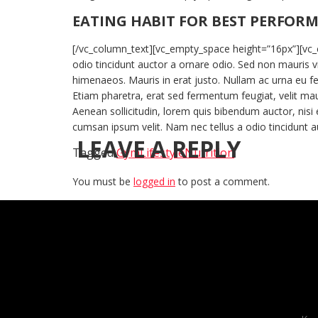
EATING HABIT FOR BEST PERFOR
[/vc_column_text][vc_empty_space height=”16px”][vc_
odio tincidunt auctor a ornare odio. Sed non mauris vi
himenaeos. Mauris in erat justo. Nullam ac urna eu f
Etiam pharetra, erat sed fermentum feugiat, velit maur
Aenean sollicitudin, lorem quis bibendum auctor, nisi 
cumsan ipsum velit. Nam nec tellus a odio tincidunt 
LEAVE A REPLY
Tagged
Gym
Lifestyle
Nutrition
You must be
logged in
to post a comment.