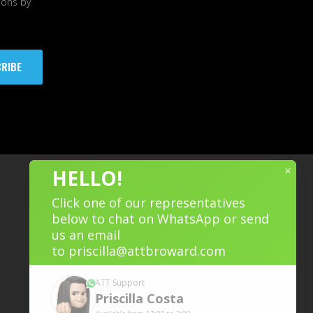
ions by
RIBE
×
HELLO!
Click one of our representatives
below to chat on WhatsApp or send
us an email
to
priscilla@attbroward.com
ATT Support
Priscilla
Costa