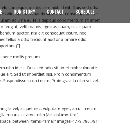
lit consequat ipsutis sem nibh id elit. Duis sed odio
E
OUR STORY
CONTACT
SCHEDULE
are odio. Sed non mauris vitae erat consequat auctor
. Nullam ac urna eu felis dapibus condimentum sit amet
m feugiat, velit mauris egestas quam, ut aliquam
 bibendum auctor, nisi elit consequat ipsum, nec
ec tellus a odio tincidunt auctor a ornare odio.
portant;}”]
u pede mollis pretium.
m nibh id elit. Duis sed odio sit amet nibh vulputate
ue elit. Sed ut imperdiet nisi. Proin condimentum
Suspendisse in orci enim. Proin gravida nibh vel velit
gilla vel, aliquet nec, vulputate eget, arcu. In enim
gilla mauris sit amet nibh.[/vc_column_text]
 space_between_items=”small” images=”779,780,781″