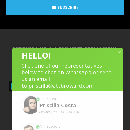
SUBSCRIBE
DOWNLOAD THE ATT APP FROM YOUR FAVORITE
×
HELLO!
STORE
Click one of our representatives
below to chat on WhatsApp or send
us an email
to
priscilla@attbroward.com
ATT Support
Priscilla
Costa
Available from 13:00 to 2:00
ATT Support