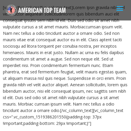
[vc_row][vc_column][vc_column_text]Lorem Ipsn gravida nibh vel
velit auctor aliqunean sollicitudinlorem quis bibendum auci elit
consequat ipsutis sem nibh id elit. Duis sed odio sit amet nibh
vulputate cursus a sit amet mauris. Morbiaccumsan ipsum velit.
Nam nec tellus a odio tincidunt auctor a ornare odio. Sed non
mauris vitae erat consequat auctor eu in elit. Class aptent taciti
sociosqu ad litora torquent per conubia nostra, per inceptos
himenaeos. Mauris in erat justo. Nullam ac urna eu felis dapibus
condimentum sit amet a augue. Sed non neque elit. Sed ut
imperdiet nisi. Proin condimentum fermentum nunc. Etiam
pharetra, erat sed fermentum feugiat, velit mauris egestas quam,
ut aliquam massa nisl quis neque. Suspendisse in orci enim. Proin
gravida nibh vel velit auctor aliquet. Aenean sollicitudin, lorem quis
bibendum auctor, nisi elit consequat ipsum, nec sagittis sem nibh
id elit. Duis sed odio sit amet nibh vulputate cursus a sit amet
mauris. Morbiac cumsan ipsum velit. Nam nec tellus a odio
tincidunt auctor a ornare odio.[/vc_column_text][vc_column_text
css=”.vc_custom_1519386201550{padding-top: 37px
!important;padding-bottom: 29px !important;}”]