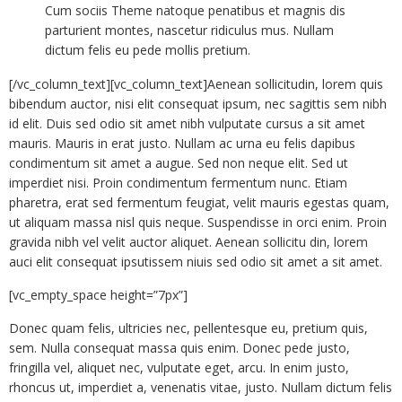
Cum sociis Theme natoque penatibus et magnis dis
parturient montes, nascetur ridiculus mus. Nullam
dictum felis eu pede mollis pretium.
[/vc_column_text][vc_column_text]Aenean sollicitudin, lorem quis
bibendum auctor, nisi elit consequat ipsum, nec sagittis sem nibh
id elit. Duis sed odio sit amet nibh vulputate cursus a sit amet
mauris. Mauris in erat justo. Nullam ac urna eu felis dapibus
condimentum sit amet a augue. Sed non neque elit. Sed ut
imperdiet nisi. Proin condimentum fermentum nunc. Etiam
pharetra, erat sed fermentum feugiat, velit mauris egestas quam,
ut aliquam massa nisl quis neque. Suspendisse in orci enim. Proin
gravida nibh vel velit auctor aliquet. Aenean sollicitu din, lorem
auci elit consequat ipsutissem niuis sed odio sit amet a sit amet.
[vc_empty_space height=”7px”]
Donec quam felis, ultricies nec, pellentesque eu, pretium quis,
sem. Nulla consequat massa quis enim. Donec pede justo,
fringilla vel, aliquet nec, vulputate eget, arcu. In enim justo,
rhoncus ut, imperdiet a, venenatis vitae, justo. Nullam dictum felis