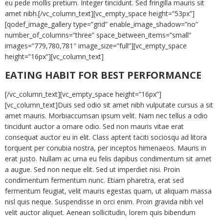
eu pede mollis pretium. Integer tincidunt. Sed fringilla mauris sit
amet nibh.[/vc_column_text][vc_empty_space height=”53px”]
[qodef_image_gallery type=”grid” enable_image_shadow=”no”
number_of_columns=”three” space_between_items=”small”
images=”779,780,781″ image_size=”full”][vc_empty_space
height=”16px”][vc_column_text]
EATING HABIT FOR BEST PERFORMANCE
[/vc_column_text][vc_empty_space height=”16px”]
[vc_column_text]Duis sed odio sit amet nibh vulputate cursus a sit
amet mauris. Morbiaccumsan ipsum velit. Nam nec tellus a odio
tincidunt auctor a ornare odio. Sed non mauris vitae erat
consequat auctor eu in elit. Class aptent taciti sociosqu ad litora
torquent per conubia nostra, per inceptos himenaeos. Mauris in
erat justo. Nullam ac urna eu felis dapibus condimentum sit amet
a augue. Sed non neque elit. Sed ut imperdiet nisi. Proin
condimentum fermentum nunc. Etiam pharetra, erat sed
fermentum feugiat, velit mauris egestas quam, ut aliquam massa
nisl quis neque. Suspendisse in orci enim. Proin gravida nibh vel
velit auctor aliquet. Aenean sollicitudin, lorem quis bibendum