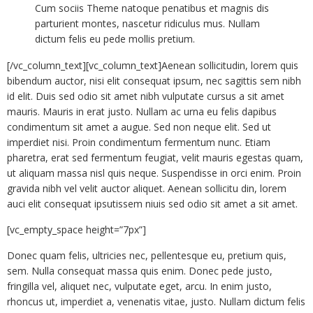
Cum sociis Theme natoque penatibus et magnis dis
parturient montes, nascetur ridiculus mus. Nullam
dictum felis eu pede mollis pretium.
[/vc_column_text][vc_column_text]Aenean sollicitudin, lorem quis
bibendum auctor, nisi elit consequat ipsum, nec sagittis sem nibh
id elit. Duis sed odio sit amet nibh vulputate cursus a sit amet
mauris. Mauris in erat justo. Nullam ac urna eu felis dapibus
condimentum sit amet a augue. Sed non neque elit. Sed ut
imperdiet nisi. Proin condimentum fermentum nunc. Etiam
pharetra, erat sed fermentum feugiat, velit mauris egestas quam,
ut aliquam massa nisl quis neque. Suspendisse in orci enim. Proin
gravida nibh vel velit auctor aliquet. Aenean sollicitu din, lorem
auci elit consequat ipsutissem niuis sed odio sit amet a sit amet.
[vc_empty_space height=”7px”]
Donec quam felis, ultricies nec, pellentesque eu, pretium quis,
sem. Nulla consequat massa quis enim. Donec pede justo,
fringilla vel, aliquet nec, vulputate eget, arcu. In enim justo,
rhoncus ut, imperdiet a, venenatis vitae, justo. Nullam dictum felis