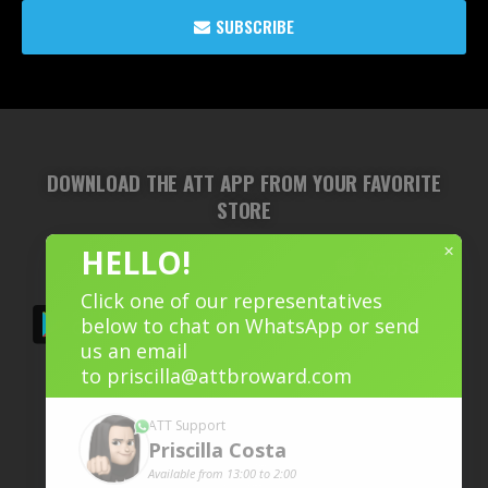
SUBSCRIBE
DOWNLOAD THE ATT APP FROM YOUR FAVORITE
STORE
×
HELLO!
Click one of our representatives
below to chat on WhatsApp or send
us an email
to
priscilla@attbroward.com
ATT Support
Priscilla
Costa
Available from 13:00 to 2:00