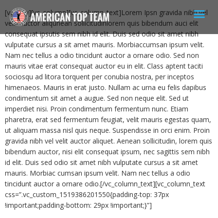
[vc_row][vc_column][vc_column_text]Lorem Ipsn gravida nibh vel
velit auctor aliqunean sollicitudinlorem quis bibendum auci elit
consequat ipsutis sem nibh id elit. Duis sed odio sit amet nibh
vulputate cursus a sit amet mauris. Morbiaccumsan ipsum velit.
Nam nec tellus a odio tincidunt auctor a ornare odio. Sed non
mauris vitae erat consequat auctor eu in elit. Class aptent taciti
sociosqu ad litora torquent per conubia nostra, per inceptos
himenaeos. Mauris in erat justo. Nullam ac urna eu felis dapibus
condimentum sit amet a augue. Sed non neque elit. Sed ut
imperdiet nisi. Proin condimentum fermentum nunc. Etiam
pharetra, erat sed fermentum feugiat, velit mauris egestas quam,
ut aliquam massa nisl quis neque. Suspendisse in orci enim. Proin
gravida nibh vel velit auctor aliquet. Aenean sollicitudin, lorem quis
bibendum auctor, nisi elit consequat ipsum, nec sagittis sem nibh
id elit. Duis sed odio sit amet nibh vulputate cursus a sit amet
mauris. Morbiac cumsan ipsum velit. Nam nec tellus a odio
tincidunt auctor a ornare odio.[/vc_column_text][vc_column_text
css=”.vc_custom_1519386201550{padding-top: 37px
!important;padding-bottom: 29px !important;}”]