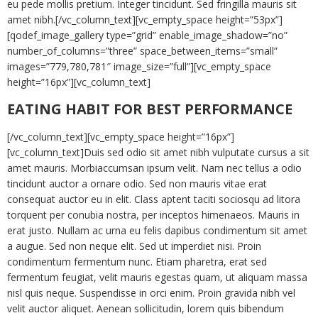
eu pede mollis pretium. Integer tincidunt. Sed fringilla mauris sit
amet nibh.[/vc_column_text][vc_empty_space height=”53px”]
[qodef_image_gallery type=”grid” enable_image_shadow=”no”
number_of_columns=”three” space_between_items=”small”
images=”779,780,781″ image_size=”full”][vc_empty_space
height=”16px”][vc_column_text]
EATING HABIT FOR BEST PERFORMANCE
[/vc_column_text][vc_empty_space height=”16px”]
[vc_column_text]Duis sed odio sit amet nibh vulputate cursus a sit
amet mauris. Morbiaccumsan ipsum velit. Nam nec tellus a odio
tincidunt auctor a ornare odio. Sed non mauris vitae erat
consequat auctor eu in elit. Class aptent taciti sociosqu ad litora
torquent per conubia nostra, per inceptos himenaeos. Mauris in
erat justo. Nullam ac urna eu felis dapibus condimentum sit amet
a augue. Sed non neque elit. Sed ut imperdiet nisi. Proin
condimentum fermentum nunc. Etiam pharetra, erat sed
fermentum feugiat, velit mauris egestas quam, ut aliquam massa
nisl quis neque. Suspendisse in orci enim. Proin gravida nibh vel
velit auctor aliquet. Aenean sollicitudin, lorem quis bibendum