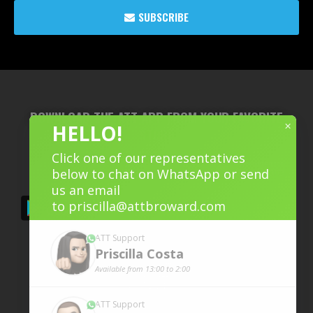
SUBSCRIBE
DOWNLOAD THE ATT APP FROM YOUR FAVORITE
×
HELLO!
STORE
Click one of our representatives
below to chat on WhatsApp or send
us an email
to
priscilla@attbroward.com
ATT Support
Priscilla
Costa
Available from 13:00 to 2:00
ATT Support