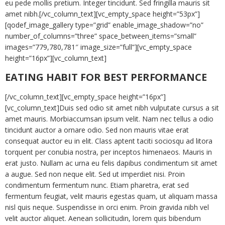
eu pede mollis pretium. Integer tincidunt. Sed fringilla mauris sit
amet nibh.[/vc_column_text][vc_empty_space height=”53px”]
[qodef_image_gallery type=”grid” enable_image_shadow=”no”
number_of_columns=”three” space_between_items=”small”
images=”779,780,781″ image_size=”full”][vc_empty_space
height=”16px”][vc_column_text]
EATING HABIT FOR BEST PERFORMANCE
[/vc_column_text][vc_empty_space height=”16px”]
[vc_column_text]Duis sed odio sit amet nibh vulputate cursus a sit
amet mauris. Morbiaccumsan ipsum velit. Nam nec tellus a odio
tincidunt auctor a ornare odio. Sed non mauris vitae erat
consequat auctor eu in elit. Class aptent taciti sociosqu ad litora
torquent per conubia nostra, per inceptos himenaeos. Mauris in
erat justo. Nullam ac urna eu felis dapibus condimentum sit amet
a augue. Sed non neque elit. Sed ut imperdiet nisi. Proin
condimentum fermentum nunc. Etiam pharetra, erat sed
fermentum feugiat, velit mauris egestas quam, ut aliquam massa
nisl quis neque. Suspendisse in orci enim. Proin gravida nibh vel
velit auctor aliquet. Aenean sollicitudin, lorem quis bibendum