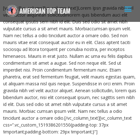
[vc_row][vc_column][vc_column_text]Lorem Ipsn gravida nibh vel
velit auctor aliqunean sollicitudinlorem quis bibendum auci elit
consequat ipsutis sem nibh id elit. Duis sed odio sit amet nibh
vulputate cursus a sit amet mauris. Morbiaccumsan ipsum velit.
Nam nec tellus a odio tincidunt auctor a ornare odio. Sed non
mauris vitae erat consequat auctor eu in elit. Class aptent taciti
sociosqu ad litora torquent per conubia nostra, per inceptos
himenaeos. Mauris in erat justo. Nullam ac urna eu felis dapibus
condimentum sit amet a augue. Sed non neque elit. Sed ut
imperdiet nisi. Proin condimentum fermentum nunc. Etiam
pharetra, erat sed fermentum feugiat, velit mauris egestas quam,
ut aliquam massa nisl quis neque. Suspendisse in orci enim. Proin
gravida nibh vel velit auctor aliquet. Aenean sollicitudin, lorem quis
bibendum auctor, nisi elit consequat ipsum, nec sagittis sem nibh
id elit. Duis sed odio sit amet nibh vulputate cursus a sit amet
mauris. Morbiac cumsan ipsum velit. Nam nec tellus a odio
tincidunt auctor a ornare odio.[/vc_column_text][vc_column_text
css=”.vc_custom_1519386201550{padding-top: 37px
!important;padding-bottom: 29px !important;}”]