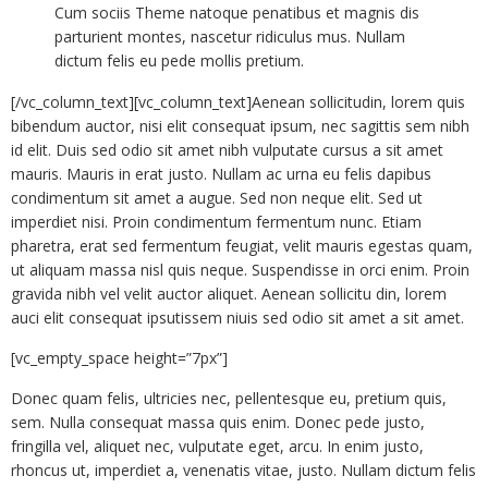
Cum sociis Theme natoque penatibus et magnis dis
parturient montes, nascetur ridiculus mus. Nullam
dictum felis eu pede mollis pretium.
[/vc_column_text][vc_column_text]Aenean sollicitudin, lorem quis
bibendum auctor, nisi elit consequat ipsum, nec sagittis sem nibh
id elit. Duis sed odio sit amet nibh vulputate cursus a sit amet
mauris. Mauris in erat justo. Nullam ac urna eu felis dapibus
condimentum sit amet a augue. Sed non neque elit. Sed ut
imperdiet nisi. Proin condimentum fermentum nunc. Etiam
pharetra, erat sed fermentum feugiat, velit mauris egestas quam,
ut aliquam massa nisl quis neque. Suspendisse in orci enim. Proin
gravida nibh vel velit auctor aliquet. Aenean sollicitu din, lorem
auci elit consequat ipsutissem niuis sed odio sit amet a sit amet.
[vc_empty_space height=”7px”]
Donec quam felis, ultricies nec, pellentesque eu, pretium quis,
sem. Nulla consequat massa quis enim. Donec pede justo,
fringilla vel, aliquet nec, vulputate eget, arcu. In enim justo,
rhoncus ut, imperdiet a, venenatis vitae, justo. Nullam dictum felis