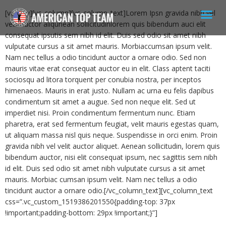
[vc_row][vc_column][vc_column_text]Lorem Ipsn gravida nibh vel
velit auctor aliqunean sollicitudinlorem quis bibendum auci elit
consequat ipsutis sem nibh id elit. Duis sed odio sit amet nibh
vulputate cursus a sit amet mauris. Morbiaccumsan ipsum velit.
Nam nec tellus a odio tincidunt auctor a ornare odio. Sed non
mauris vitae erat consequat auctor eu in elit. Class aptent taciti
sociosqu ad litora torquent per conubia nostra, per inceptos
himenaeos. Mauris in erat justo. Nullam ac urna eu felis dapibus
condimentum sit amet a augue. Sed non neque elit. Sed ut
imperdiet nisi. Proin condimentum fermentum nunc. Etiam
pharetra, erat sed fermentum feugiat, velit mauris egestas quam,
ut aliquam massa nisl quis neque. Suspendisse in orci enim. Proin
gravida nibh vel velit auctor aliquet. Aenean sollicitudin, lorem quis
bibendum auctor, nisi elit consequat ipsum, nec sagittis sem nibh
id elit. Duis sed odio sit amet nibh vulputate cursus a sit amet
mauris. Morbiac cumsan ipsum velit. Nam nec tellus a odio
tincidunt auctor a ornare odio.[/vc_column_text][vc_column_text
css=”.vc_custom_1519386201550{padding-top: 37px
!important;padding-bottom: 29px !important;}”]