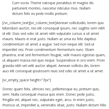
Cum sociis Theme natoque penatibus et magnis dis
parturient montes, nascetur ridiculus mus. Nullam
dictum felis eu pede mollis pretium.
[/vc_column_text][vc_column_text]Aenean sollicitudin, lorem quis
bibendum auctor, nisi elit consequat ipsum, nec sagittis sem nibh
id elit. Duis sed odio sit amet nibh vulputate cursus a sit amet
mauris. Mauris in erat justo. Nullam ac urna eu felis dapibus
condimentum sit amet a augue. Sed non neque elit. Sed ut
imperdiet nisi. Proin condimentum fermentum nunc. Etiam
pharetra, erat sed fermentum feugiat, velit mauris egestas quam,
ut aliquam massa nisl quis neque. Suspendisse in orci enim. Proin
gravida nibh vel velit auctor aliquet. Aenean sollicitu din, lorem
auci elit consequat ipsutissem niuis sed odio sit amet a sit amet.
[vc_empty_space height=”7px”]
Donec quam felis, ultricies nec, pellentesque eu, pretium quis,
sem. Nulla consequat massa quis enim. Donec pede justo,
fringilla vel, aliquet nec, vulputate eget, arcu. In enim justo,
rhoncus ut, imperdiet a, venenatis vitae, justo. Nullam dictum felis