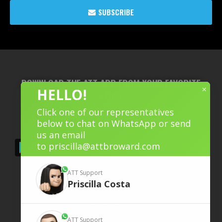
SUBSCRIBE
DOWNLOAD THE ATT APP FROM YOUR FAVORITE
×
HELLO!
STORE
Click one of our representatives
below to chat on WhatsApp or send
us an email
to
priscilla@attbroward.com
ATT Support
Priscilla
Costa
ATT Support