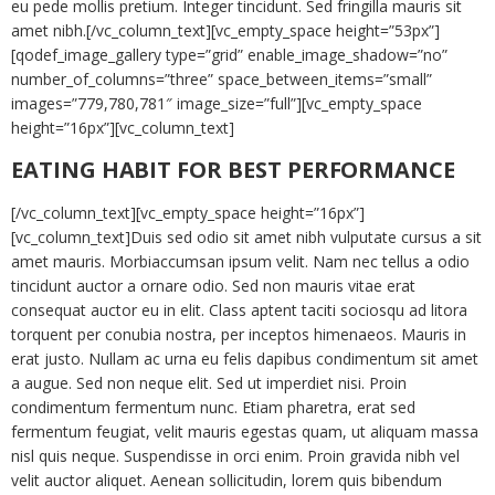
eu pede mollis pretium. Integer tincidunt. Sed fringilla mauris sit
amet nibh.[/vc_column_text][vc_empty_space height=”53px”]
[qodef_image_gallery type=”grid” enable_image_shadow=”no”
number_of_columns=”three” space_between_items=”small”
images=”779,780,781″ image_size=”full”][vc_empty_space
height=”16px”][vc_column_text]
EATING HABIT FOR BEST PERFORMANCE
[/vc_column_text][vc_empty_space height=”16px”]
[vc_column_text]Duis sed odio sit amet nibh vulputate cursus a sit
amet mauris. Morbiaccumsan ipsum velit. Nam nec tellus a odio
tincidunt auctor a ornare odio. Sed non mauris vitae erat
consequat auctor eu in elit. Class aptent taciti sociosqu ad litora
torquent per conubia nostra, per inceptos himenaeos. Mauris in
erat justo. Nullam ac urna eu felis dapibus condimentum sit amet
a augue. Sed non neque elit. Sed ut imperdiet nisi. Proin
condimentum fermentum nunc. Etiam pharetra, erat sed
fermentum feugiat, velit mauris egestas quam, ut aliquam massa
nisl quis neque. Suspendisse in orci enim. Proin gravida nibh vel
velit auctor aliquet. Aenean sollicitudin, lorem quis bibendum